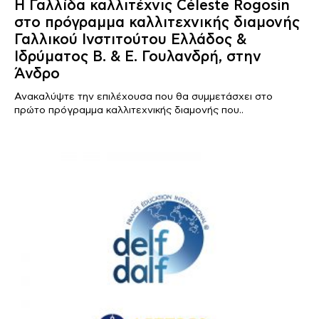
Η Γαλλίδα καλλιτέχνις Céleste Rogosin
στο πρόγραμμα καλλιτεχνικής διαμονής
Γαλλικού Ινστιτούτου Ελλάδος &
Ιδρύματος Β. & Ε. Γουλανδρή, στην
Άνδρο
Ανακαλύψτε την επιλέχουσα που θα συμμετάσχει στο
πρώτο πρόγραμμα καλλιτεχνικής διαμονής που..