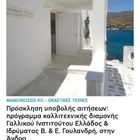
ΑΝΑΚΟΙΝΩΣΕΙΣ IFG
ΕΙΚΑΣΤΙΚΕΣ ΤΕΧΝΕΣ
Πρόσκληση υποβολής αιτήσεων:
πρόγραμμα καλλιτεχνικής διαμονής
Γαλλικού Ινστιτούτου Ελλάδος &
Ιδρύματος Β. & Ε. Γουλανδρή, στην
Άνδρο