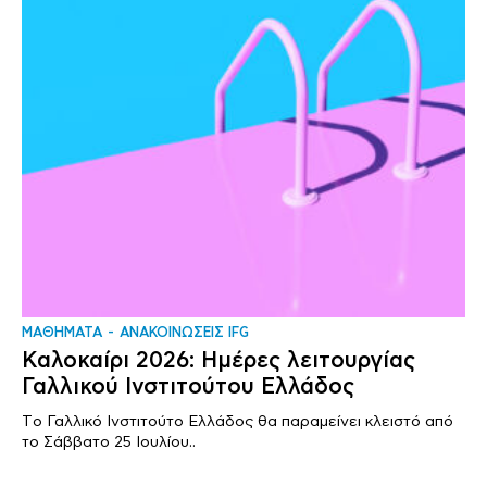
ΜΑΘΗΜΑΤΑ
ΑΝΑΚΟΙΝΩΣΕΙΣ IFG
Καλοκαίρι 2026: Ημέρες λειτουργίας
Γαλλικού Ινστιτούτου Ελλάδος
Tο Γαλλικό Ινστιτούτο Ελλάδος θα παραμείνει κλειστό από
το Σάββατο 25 Ιουλίου..