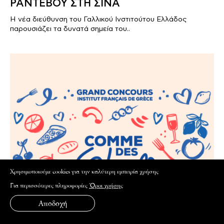
ΡΑΝΤΕΒΟΥ ΣΤΗ ΣΙΝΑ
Η νέα διεύθυνση του Γαλλικού Ινστιτούτου Ελλάδος
παρουσιάζει τα δυνατά σημεία του..
Xρησιμοποιούμε cookies για την καλύτερη εμπειρία χρήσης
Για περισσότερες πληροφορίες
Όροι χρήσης
Αποδοχή