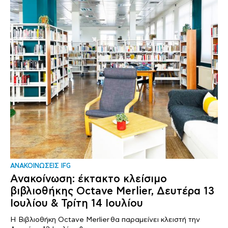
ΑΝΑΚΟΙΝΩΣΕΙΣ IFG
Ανακοίνωση: έκτακτο κλείσιμο
βιβλιοθήκης Octave Merlier, Δευτέρα 13
Ιουλίου & Τρίτη 14 Ιουλίου
Η Βιβλιοθήκη Octave Merlier θα παραμείνει κλειστή την