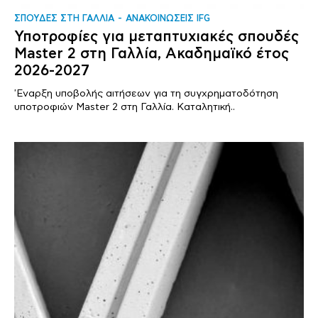
ΣΠΟΥΔΕΣ ΣΤΗ ΓΑΛΛΙΑ
ΑΝΑΚΟΙΝΩΣΕΙΣ IFG
Υποτροφίες για μεταπτυχιακές σπουδές
Master 2 στη Γαλλία, Ακαδημαϊκό έτος
2026-2027
'Εναρξη υποβολής αιτήσεων για τη συγχρηματοδότηση
υποτροφιών Master 2 στη Γαλλία. Καταλητική..