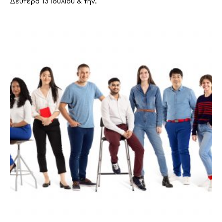
Δευτέρα 13 Ιουλίου & την..