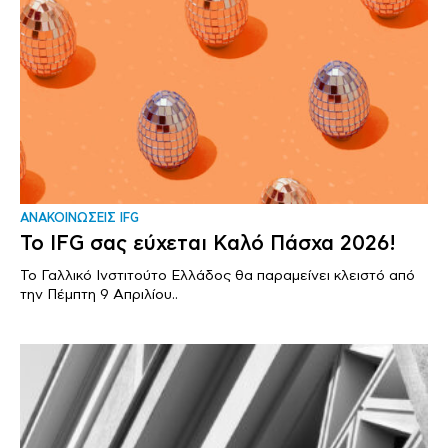
ΑΝΑΚΟΙΝΩΣΕΙΣ IFG
Το IFG σας εύχεται Καλό Πάσχα 2026!
Το Γαλλικό Ινστιτούτο Ελλάδος θα παραμείνει κλειστό από
την Πέμπτη 9 Απριλίου..