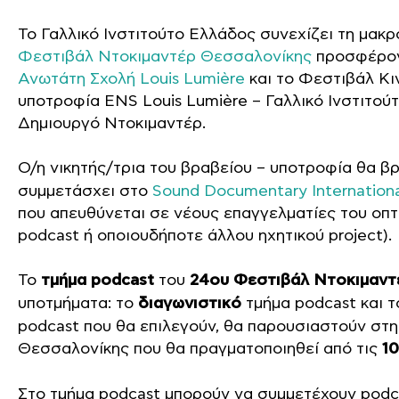
Το Γαλλικό Ινστιτούτο Ελλάδος συνεχίζει τη μακ
Φεστιβάλ Ντοκιμαντέρ Θεσσαλονίκης
προσφέροντ
Ανωτάτη Σχολή Louis Lumière
και το Φεστιβάλ Κ
υποτροφία ENS Louis Lumière – Γαλλικό Ινστιτο
Δημιουργό Ντοκιμαντέρ.
Ο/η νικητής/τρια του βραβείου – υποτροφία θα β
συμμετάσχει στο
Sound Documentary Internation
που απευθύνεται σε νέους επαγγελματίες του οπτ
podcast ή οποιουδήποτε άλλου ηχητικού project).
Το
τμήμα podcast
του
24ου Φεστιβάλ Ντοκιμαντ
υποτμήματα: το
διαγωνιστικό
τμήμα podcast και 
podcast που θα επιλεγούν, θα παρουσιαστούν στ
Θεσσαλονίκης που θα πραγματοποιηθεί από τις
10
Στο τμήμα podcast μπορούν να συμμετέχουν podc