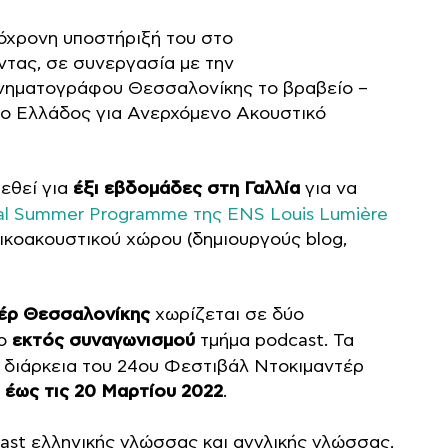
ρόχρονη υποστήριξή του στο
ας, σε συνεργασία με την
ινηματογράφου Θεσσαλονίκης το βραβείο –
ύτο Ελλάδος για Ανερχόμενο Ακουστικό
ρεθεί για
έξι εβδομάδες στη Γαλλία
για να
al Summer Programme της ENS Louis Lumière
ικοακουστικού χώρου (δημιουργούς blog,
έρ Θεσσαλονίκης
χωρίζεται σε δύο
το
εκτός συναγωνισμού
τμήμα podcast. Τα
η διάρκεια του 24ου Φεστιβάλ Ντοκιμαντέρ
 έως τις 20 Μαρτίου 2022
.
ast ελληνικής γλώσσας και αγγλικής γλώσσας,