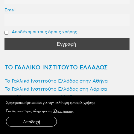
Email
Αποδέχομαι τους όρους χρήσης
ΤΟ ΓΑΛΛΙΚΟ ΙΝΣΤΙΤΟΥΤΟ ΕΛΛΑΔΟΣ
Το Γαλλικό Ινστιτούτο Ελλάδος στην Αθήνα
Το Γαλλικό Ινστιτούτο Ελλάδος στη Λάρισα
Το Γαλλικό Ινστιτούτο Ελλάδος στην Πάτρα
Xρησιμοποιούμε cookies για την καλύτερη εμπειρία χρήσης
Για περισσότερες πληροφορίες
Όροι χρήσης
ΣΥΝΔΕΘΕΙΤΕ ΜΑΖΙ ΜΑΣ
Αποδοχή