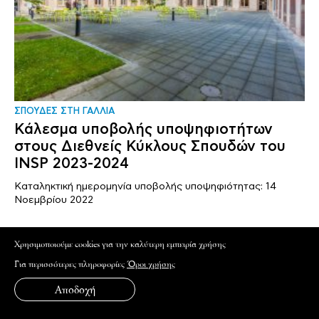
ΣΠΟΥΔΕΣ ΣΤΗ ΓΑΛΛΙΑ
Κάλεσμα υποβολής υποψηφιοτήτων
στους Διεθνείς Κύκλους Σπουδών του
INSP 2023-2024
Καταληκτική ημερομηνία υποβολής υποψηφιότητας: 14
Νοεμβρίου 2022
Xρησιμοποιούμε cookies για την καλύτερη εμπειρία χρήσης
Για περισσότερες πληροφορίες
Όροι χρήσης
ΕΓΓΡΑΦΕΙΤΕ ΣΤΟ NEWSLETTER ΜΑΣ
Αποδοχή
Ενημερωθείτε για τα εκπαιδευτικά προγράμματα και