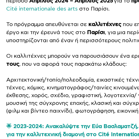
περίοδο
Απρίλιος 2024 – Απρίλιος 2025
για το
πρ
Cité internationale des arts
στο Παρίσι.
Το πρόγραμμα απευθύνεται σε
καλλιτέχνες
που επ
έργο και την έρευνά τους στο
Παρίσι
, για μια πε
υποστηρίζονται από έναν ή περισσότερους πολιτι
Οι καλλιτέχνες μπορούν να παρουσιάσουν ένα ερ
τους
, που να αφορά τους παρακάτω κλάδους:
Αρχιτεκτονική/τοπίο/πολεοδομία, εικαστικές τέχ
τέχνες, κόμικς, κινηματογράφος/ταινίες κινουμέν
έκθεσης, χορός, σχέδιο, γραφιστική, λογοτεχνία/
μουσική της σύγχρονης εποχής, κλασική και σύγχρ
(φιλμ και βίντεο παιχνίδι), φωτογράφηση, εικονικ
🌟
2
023-2024: Ανακαλύψτε την Εύα Βασλαματζή, ε
για την καλλιτεχνική διαμονή στο Cité Internatio