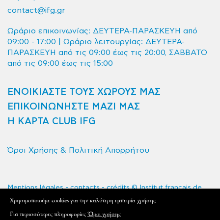
contact@ifg.gr
Ωράριο επικοινωνίας: ΔΕΥΤΕΡΑ-ΠΑΡΑΣΚΕΥΗ από
09:00 - 17:00 | Ωράριο λειτουργίας: ΔΕΥΤΕΡΑ-
ΠΑΡΑΣΚΕΥΗ από τις 09:00 έως τις 20:00, ΣΑΒΒΑΤΟ
από τις 09:00 έως τις 15:00
ΕΝΟΙΚΙΑΣΤΕ ΤΟΥΣ ΧΩΡΟΥΣ ΜΑΣ
ΕΠΙΚΟΙΝΩΝΗΣΤΕ ΜΑΖΙ ΜΑΣ
Η ΚΑΡΤΑ CLUB IFG
Όροι Χρήσης & Πολιτική Απορρήτου
Mentions légales - contacts - crédits © Institut français de
Grèce 2020 - Tous droits réservés
Xρησιμοποιούμε cookies για την καλύτερη εμπειρία χρήσης
L'Institut français de Grèce est le service de coopération et
Για περισσότερες πληροφορίες
Όροι χρήσης
d'action culturelle de l'Ambassade de France en Grèce.