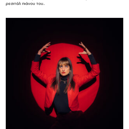
ρεσιτάλ πιάνου του..