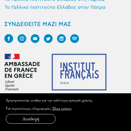
Το Γαλλικό Ινστιτούτο Ελλάδος στην Πάτρα
ΣΥΝΔΕΘΕΙΤΕ ΜΑΖΙ ΜΑΣ
Xρησιμοποιούμε cookies για την καλύτερη εμπειρία χρήσης
ΕΠΙΣΚΕΦΤΕΙΤΕ ΤΟ ΙΝΣΤΙΤΟΥΤΟ
Για περισσότερες πληροφορίες
Όροι χρήσης
Sina 31, 106 80, Athènes
Αποδοχή
T:
(+30) 210 339 8600