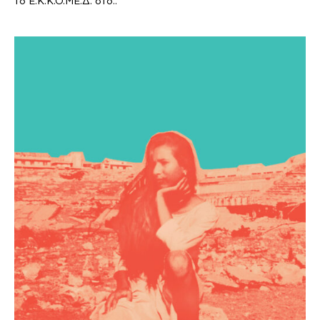
το Ε.Κ.Κ.Ο.ΜΕ.Δ. στο..