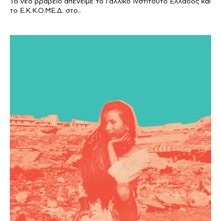
To νέο βραβείο απένειμε το Γαλλικό Ινστιτούτο Ελλάδος και
το Ε.Κ.Κ.Ο.ΜΕ.Δ. στο..