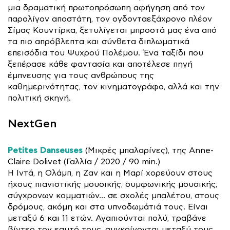
μια δραματική πρωτοπρόσωπη αφήγηση από τον
παρολίγον αποστάτη, τον ογδονταεξάχρονο πλέον
Σίμας Κουντίρκα, ξετυλίγεται μπροστά μας ένα από
τα πιο απρόβλεπτα και σύνθετα διπλωματικά
επεισόδια του Ψυχρού Πολέμου. Ένα ταξίδι που
ξεπέρασε κάθε φαντασία και αποτέλεσε πηγή
έμπνευσης για τους ανθρώπους της
καθημερινότητας, τον κινηματογράφο, αλλά και την
πολιτική σκηνή.
NextGen
Petites Danseuses
(Μικρές μπαλαρίνες), της Anne-
Claire Dolivet (Γαλλία / 2020 / 90 min.)
Η Ιντά, η Ολάμπ, η Ζαν και η Μαρί χορεύουν στους
ήχους πιανιστικής μουσικής, συμφωνικής μουσικής,
σύγχρονων κομματιών… σε σχολές μπαλέτου, στους
δρόμους, ακόμη και στα υπνοδωμάτιά τους. Είναι
μεταξύ 6 και 11 ετών. Αγαπιούνται πολύ, τραβάνε
βίντεο τον εαυτό τους, συγκρίνονται μεταξύ τους