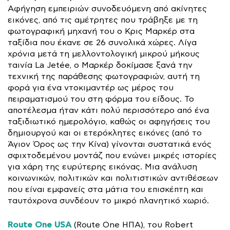
Αφήγηση εμπειριών συνοδευόμενη από ακίνητες
εικόνες, από τις αμέτρητες που τράβηξε με τη
φωτογραφική μηχανή του ο Κρις Μαρκέρ στα
ταξίδια που έκανε σε 26 συνολικά χώρες. Λίγα
χρόνια μετά τη μελλοντολογική μικρού μήκους
ταινία La Jetée, ο Μαρκέρ δοκίμασε ξανά την
τεχνική της παράθεσης φωτογραφιών, αυτή τη
φορά για ένα ντοκιμαντέρ ως μέρος του
πειραματισμού του στη φόρμα του είδους. Το
αποτέλεσμα ήταν κάτι πολύ περισσότερο από ένα
ταξιδιωτικό ημερολόγιο, καθώς οι αφηγήσεις του
δημιουργού και οι ετερόκλητες εικόνες (από το
Άγιον Όρος ως την Κίνα) γίνονται συστατικά ενός
σφιχτοδεμένου μοντάζ που ενώνει μικρές ιστορίες
για χάρη της ευρύτερης εικόνας. Μια ανάλυση
κοινωνικών, πολιτικών και πολιτιστικών αντιθέσεων
που είναι εμφανείς στα μάτια του επισκέπτη και
ταυτόχρονα συνδέουν το μικρό πλανητικό χωριό.
Route One USA
(Route One ΗΠΑ), του Robert