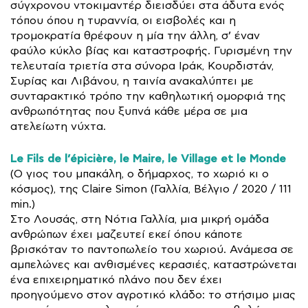
σύγχρονου ντοκιμαντέρ διεισδύει στα άδυτα ενός
τόπου όπου η τυραννία, οι εισβολές και η
τρομοκρατία θρέφουν η μία την άλλη, σ’ έναν
φαύλο κύκλο βίας και καταστροφής. Γυρισμένη την
τελευταία τριετία στα σύνορα Ιράκ, Κουρδιστάν,
Συρίας και Λιβάνου, η ταινία ανακαλύπτει με
συνταρακτικό τρόπο την καθηλωτική ομορφιά της
ανθρωπότητας που ξυπνά κάθε μέρα σε μια
ατελείωτη νύχτα.
Le Fils de l’épicière, le Maire, le Village et le Monde
(Ο γιος του μπακάλη, ο δήμαρχος, το χωριό κι ο
κόσμος), της Claire Simon (Γαλλία, Βέλγιο / 2020 / 111
min.)
Στο Λουσάς, στη Νότια Γαλλία, μια μικρή ομάδα
ανθρώπων έχει μαζευτεί εκεί όπου κάποτε
βρισκόταν το παντοπωλείο του χωριού. Ανάμεσα σε
αμπελώνες και ανθισμένες κερασιές, καταστρώνεται
ένα επιχειρηματικό πλάνο που δεν έχει
προηγούμενο στον αγροτικό κλάδο: το στήσιμο μιας