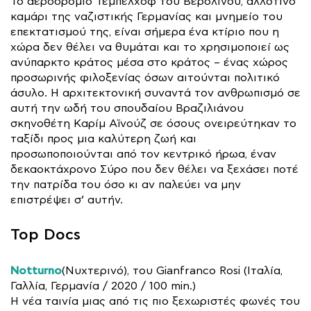
Το αεροδρόμιο Τέμπελχοφ του Βερολίνου, αλλοτινό
καμάρι της ναζιστικής Γερμανίας και μνημείο του
επεκτατισμού της, είναι σήμερα ένα κτίριο που η
χώρα δεν θέλει να θυμάται και το χρησιμοποιεί ως
ανύπαρκτο κράτος μέσα στο κράτος – ένας χώρος
προσωρινής φιλοξενίας όσων αιτούνται πολιτικό
άσυλο. Η αρχιτεκτονική συναντά τον ανθρωπισμό σε
αυτή την ωδή του σπουδαίου Βραζιλιάνου
σκηνοθέτη Καρίμ Αϊνούζ σε όσους ονειρεύτηκαν το
ταξίδι προς μια καλύτερη ζωή και
προσωποποιούνται από τον κεντρικό ήρωα, έναν
δεκαοκτάχρονο Σύρο που δεν θέλει να ξεχάσει ποτέ
την πατρίδα του όσο κι αν παλεύει να μην
επιστρέψει σ’ αυτήν.
Top Docs
Notturno
(Νυχτερινό), του Gianfranco Rosi (Ιταλία,
Γαλλία, Γερμανία / 2020 / 100 min.)
Η νέα ταινία μιας από τις πιο ξεχωριστές φωνές του