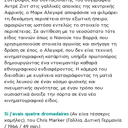
Σύντροφος και συνταξιδιώτης του συγγραφέα
Αντρέ Ζιντ στις γαλλικές αποικίες της κεντρικής
Αφρικής, ο Μαρκ Αλεγκρέ αποφάσισε να φιλμάρει
τη δεκάμηνη περιπέτεια στην εξωτική ήπειρο,
αφαιρώντας ωστόσο εντελώς το στοιχείο της
περιπέτειας. Σε αντίθεση με το νεοσύστατο τότε
είδος ταινιών όπως ο Νανούκ του Βορρά, που
χρησιμοποιούσε στοιχεία αγωνίας και ανήγαγε τη
δράση σε έπος, ο Αλεγκρέ, που δεν είχε τεχνική
κινηματογραφική κατάρτιση, υπήρξε πρωτοπόρος
δημιουργώντας ένα ντοκιμαντέρ καθαρά
εθνογραφικού ενδιαφέροντος. Η κάμερά του
διεισδύει με ευγένεια καταγράφοντας τη ματιά
ενός λευκού σε έναν κόσμο φυσικής και
πνευματικής αγνότητας, με έναν τρόπο που
ουσιαστικά άνοιξε την πόρτα σε ένα νέο
κινηματογραφικό είδος.
Si j’avais quatre dromadaires
(Αν είχα τέσσερις
καμήλες), του Chris Marker (Γαλλία, Δυτική Γερμανία
/ 1966 / 49 min.)