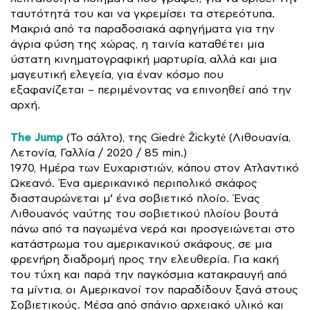
ταυτότητά του και να γκρεμίσει τα στερεότυπα.
Μακριά από τα παραδοσιακά αφηγήματα για την
άγρια φύση της χώρας, η ταινία καταθέτει μια
ύστατη κινηματογραφική μαρτυρία, αλλά και μια
μαγευτική ελεγεία, για έναν κόσμο που
εξαφανίζεται – περιμένοντας να επινοηθεί από την
αρχή.
The Jump
(Το σάλτο), της Giedrė Žickytė (Λιθουανία,
Λετονία, Γαλλία / 2020 / 85 min.)
1970, Ημέρα των Ευχαριστιών, κάπου στον Ατλαντικό
Ωκεανό. Ένα αμερικανικό περιπολικό σκάφος
διασταυρώνεται μ’ ένα σοβιετικό πλοίο. Ένας
Λιθουανός ναύτης του σοβιετικού πλοίου βουτά
πάνω από τα παγωμένα νερά και προσγειώνεται στο
κατάστρωμα του αμερικανικού σκάφους, σε μια
φρενήρη διαδρομή προς την ελευθερία. Για κακή
του τύχη και παρά την παγκόσμια κατακραυγή από
τα μίντια, οι Αμερικανοί τον παραδίδουν ξανά στους
Σοβιετικούς. Μέσα από σπάνιο αρχειακό υλικό και