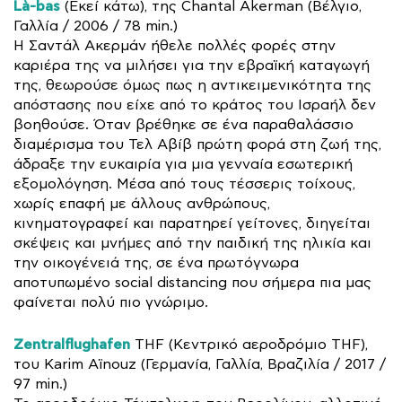
Là-bas
(Εκεί κάτω), της Chantal Akerman (Βέλγιο,
Γαλλία / 2006 / 78 min.)
Η Σαντάλ Ακερμάν ήθελε πολλές φορές στην
καριέρα της να μιλήσει για την εβραϊκή καταγωγή
της, θεωρούσε όμως πως η αντικειμενικότητα της
απόστασης που είχε από το κράτος του Ισραήλ δεν
βοηθούσε. Όταν βρέθηκε σε ένα παραθαλάσσιο
διαμέρισμα του Τελ Αβίβ πρώτη φορά στη ζωή της,
άδραξε την ευκαιρία για μια γενναία εσωτερική
εξομολόγηση. Μέσα από τους τέσσερις τοίχους,
χωρίς επαφή με άλλους ανθρώπους,
κινηματογραφεί και παρατηρεί γείτονες, διηγείται
σκέψεις και μνήμες από την παιδική της ηλικία και
την οικογένειά της, σε ένα πρωτόγνωρα
αποτυπωμένο social distancing που σήμερα πια μας
φαίνεται πολύ πιο γνώριμο.
Zentralflughafen
THF (Κεντρικό αεροδρόμιο THF),
του Karim Aïnouz (Γερμανία, Γαλλία, Βραζιλία / 2017 /
97 min.)