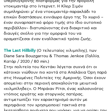
υπερσύγχρονης πλατφόρμας για την προβολή
ντοκιμαντέρ στο ίντερνετ. Η Κλερ Σιμόν
συμπληρώνει μ’ ένα ντοκιμαντέρ-παρακλάδι το
επικών διαστάσεων, εννιάωρο έργο της Το χωριό –
έναν συναρπαστικό φόρο τιμής στo ίδιo ουτοπικό
περιβάλλον– διατυπώνοντας ένα διακριτικό και
διαυγές σχόλιο για την ομορφιά του να
οραματίζεσαι έναν εναλλακτικό τρόπο ζωής.
The Last Hillbilly
(Ο τελευταίος χιλιμπίλης), των
Diane Sara Bouzgarrou & Thomas Jenkoe (Γαλλία,
Κατάρ / 2020 / 80 min.)
Στην πολιτεία του Κεντάκι λέγεται συχνά ότι οι
κάτοικοι νιώθουν πιο κοντά στα Απαλάχια Όρη παρά
στις Ηνωμένες Πολιτείες της Αμερικής. Όσοι έχουν
απομείνει στην περιοχή αποκαλούνται μειωτικά
«χιλμπίληδες». Ο Μπράιαν Ρίτσι, ένας καλοσυνάτος
ντόπιος εργάτης και στοργικός πατέρας,
αντιμετωπίζει τον χαρακτηρισμό αυτόν με
περηφάνια: τον χρησιμοποιεί τακτικά στα
λεπταίσθητα ποιήματα που γράφει, για να ορίσει την